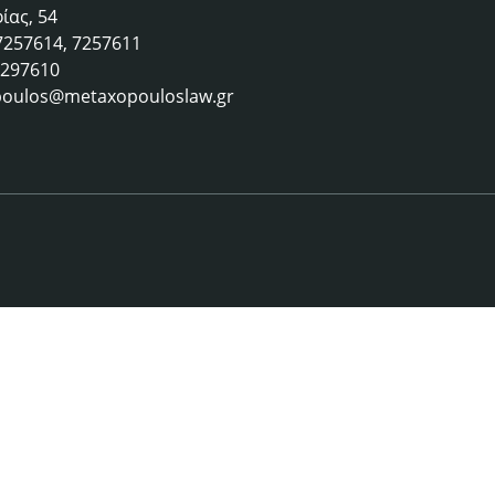
ίας, 54
 7257614, 7257611
 7297610
oulos@metaxopouloslaw.gr