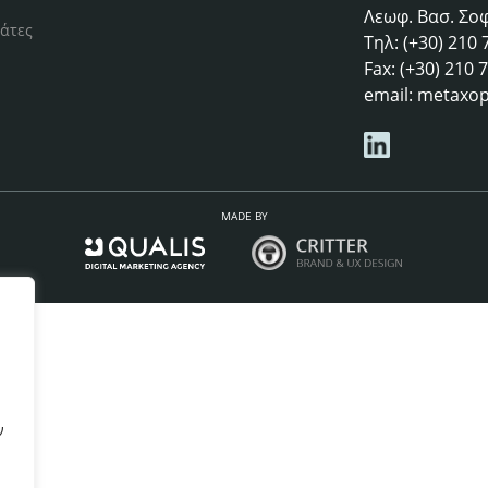
Λεωφ. Βασ. Σοφ
άτες
Τηλ: (+30) 210
Fax: (+30) 210
email:
metaxop
MADE BY
ν