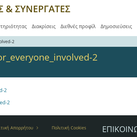
στηριότητας
Διακρίσεις
Διεθνές προφίλ
Δημοσιεύσεις
olved-2
for_everyone_involved-2
d-2
ved-2
ΕΠΙΚΟΙΝ
ιτική Απορρήτου
Πολιτική Cookies