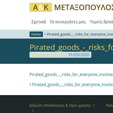
Σχετικά
Οι συνεργάτες μας
Τομείς δρα
Home
>
Pirated_goods_-_risks_for_everyone_inv
Pirated_goods_-_risks_
Δημοσιεύτηκε στις
31/03/2020
Pirated_goods_-_risks_for_everyone_involve
Post navigation
Pirated_goods_-_risks_for_everyone_invol
Δήλωση Αποποίησης & Όροι χρήσης
Πολ