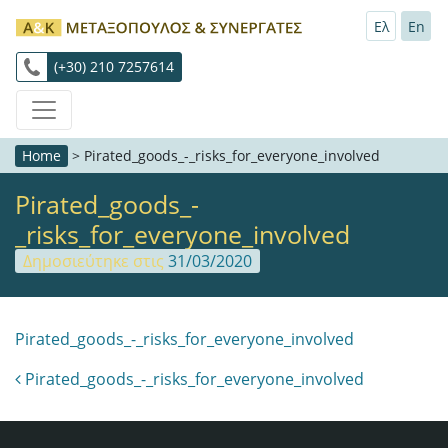
Ελ
En
(+30) 210 7257614
Home
>
Pirated_goods_-_risks_for_everyone_involved
Pirated_goods_-
_risks_for_everyone_involved
Δημοσιεύτηκε στις
31/03/2020
Pirated_goods_-_risks_for_everyone_involved
Post navigation
Pirated_goods_-_risks_for_everyone_involved