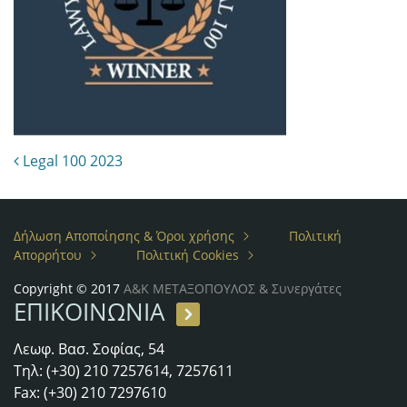
Post navigation
Legal 100 2023
Δήλωση Αποποίησης & Όροι χρήσης
Πολιτική
Απορρήτου
Πολιτική Cookies
Copyright © 2017
Α&Κ ΜΕΤΑΞΟΠΟΥΛΟΣ & Συνεργάτες
ΕΠΙΚΟΙΝΩΝΙΑ
Λεωφ. Βασ. Σοφίας, 54
Τηλ: (+30) 210 7257614, 7257611
Fax: (+30) 210 7297610