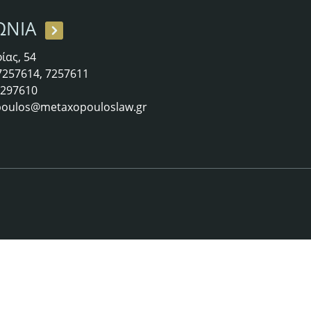
ΩΝΙΑ
ίας, 54
 7257614, 7257611
 7297610
oulos@metaxopouloslaw.gr