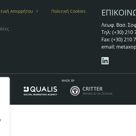
ΕΠΙΚΟΙΝ
ιτική Απορρήτου
Πολιτική Cookies
Λεωφ. Βασ. Σοφ
άτες
Τηλ: (+30) 210
Fax: (+30) 210
email:
metaxop
MADE BY
ν