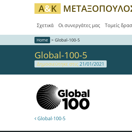
Σχετικά
Οι συνεργάτες μας
Τομείς δρα
Home
>
Global-100-5
Global-100-5
Δημοσιεύτηκε στις
21/01/2021
Post navigation
Global-100-5