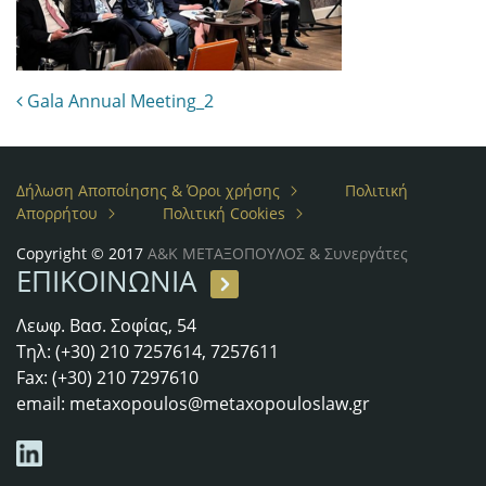
Post navigation
Gala Annual Meeting_2
Δήλωση Αποποίησης & Όροι χρήσης
Πολιτική
Απορρήτου
Πολιτική Cookies
Copyright © 2017
Α&Κ ΜΕΤΑΞΟΠΟΥΛΟΣ & Συνεργάτες
ΕΠΙΚΟΙΝΩΝΙΑ
Λεωφ. Βασ. Σοφίας, 54
Τηλ: (+30) 210 7257614, 7257611
Fax: (+30) 210 7297610
email:
metaxopoulos@metaxopouloslaw.gr