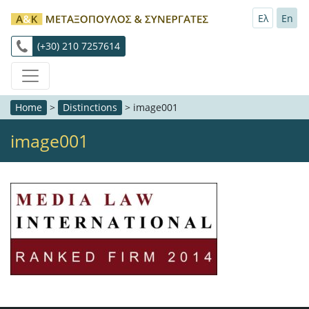
Ελ
En
(+30) 210 7257614
Home
>
Distinctions
>
image001
image001