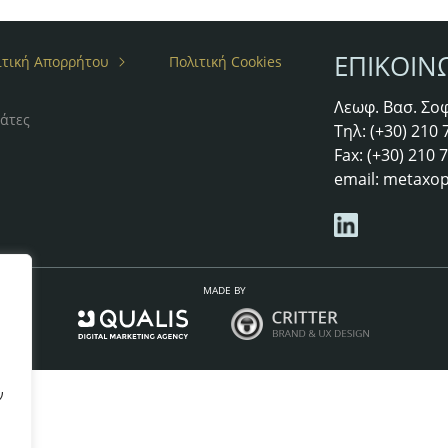
ΕΠΙΚΟΙΝ
ιτική Απορρήτου
Πολιτική Cookies
Λεωφ. Βασ. Σοφ
άτες
Τηλ: (+30) 210
Fax: (+30) 210
email:
metaxop
MADE BY
ν