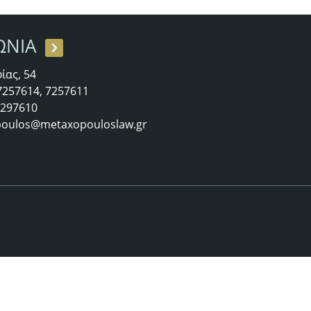
ΩΝΙΑ
ίας, 54
 7257614, 7257611
 7297610
oulos@metaxopouloslaw.gr