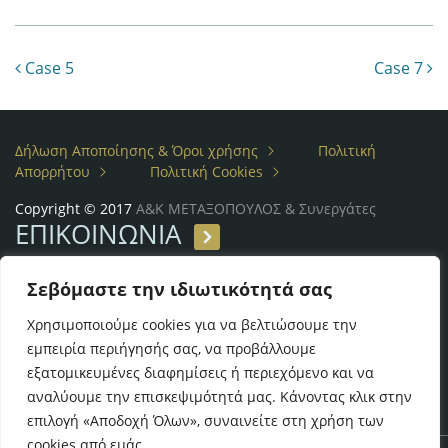
Post navigation
Case 5
Case 7
Δήλωση Αποποίησης & Όροι χρήσης
Πολιτική
Απορρήτου
Πολιτική Cookies
Copyright © 2017
Α&Κ ΜΕΤΑΞΟΠΟΥΛΟΣ & Συνεργάτες
ΕΠΙΚΟΙΝΩΝΙΑ
Λεωφ. Βασ. Σοφίας, 54
Σεβόμαστε την ιδιωτικότητά σας
Τηλ: (+30) 210 7257614, 7257611
Fax: (+30) 210 7297610
Χρησιμοποιούμε cookies για να βελτιώσουμε την
email:
metaxopoulos@metaxopouloslaw.gr
εμπειρία περιήγησής σας, να προβάλλουμε
εξατομικευμένες διαφημίσεις ή περιεχόμενο και να
αναλύουμε την επισκεψιμότητά μας. Κάνοντας κλικ στην
επιλογή «Αποδοχή Όλων», συναινείτε στη χρήση των
cookies από εμάς.