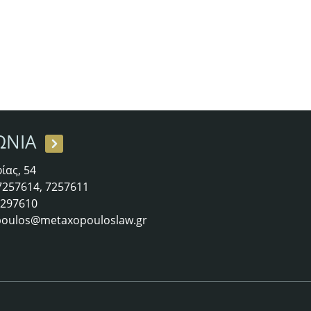
ΩΝΙΑ
ίας, 54
 7257614, 7257611
 7297610
oulos@metaxopouloslaw.gr