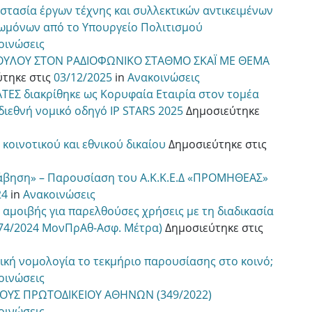
στασία έργων τέχνης και συλλεκτικών αντικειμένων
μόνων από το Υπουργείο Πολιτισμού
οινώσεις
ΟΥΛΟΥ ΣΤΟΝ ΡΑΔΙΟΦΩΝΙΚΟ ΣΤΑΘΜΟ ΣΚΑΪ ΜΕ ΘΕΜΑ
ύτηκε στις
03/12/2025
in
Ανακοινώσεις
ΤΕΣ διακρίθηκε ως Κορυφαία Εταιρία στον τομέα
διεθνή νομικό οδηγό IP STARS 2025
Δημοσιεύτηκε
κοινοτικού και εθνικού δικαίου
Δημοσιεύτηκε στις
ολάβηση» – Παρουσίαση του Α.Κ.Κ.Ε.Δ «ΠΡΟΜΗΘΕΑΣ»
24
in
Ανακοινώσεις
ς αμοιβής για παρελθούσες χρήσεις με τη διαδικασία
074/2024 ΜονΠρΑθ-Ασφ. Μέτρα)
Δημοσιεύτηκε στις
νική νομολογία το τεκμήριο παρουσίασης στο κοινό;
οινώσεις
ΥΣ ΠΡΩΤΟΔΙΚΕΙΟΥ ΑΘΗNΩΝ (349/2022)
οινώσεις