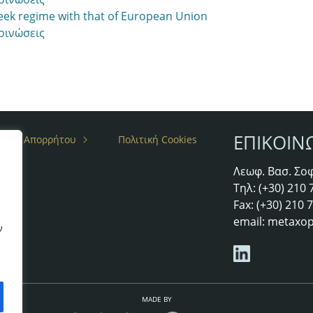
ek regime with that of European Union
οινώσεις
ΕΠΙΚΟΙΝ
ιτική Απορρήτου
Πολιτική Cookies
Λεωφ. Βασ. Σοφ
άτες
Τηλ: (+30) 210
Fax: (+30) 210
email:
metaxop
ν
MADE BY