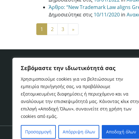
Άρθρο: “New Trademark Law aligns Gre
Δημοσιεύτηκε στις
10/11/2020
in
Ανακ
1
2
3
»
Δήλωση Αποποίησης & Όροι χρήσης
Πολ
Σεβόμαστε την ιδιωτικότητά σας
Χρησιμοποιούμε cookies για να βελτιώσουμε την
Copyright © 2017
Α&Κ ΜΕΤΑΞΟΠΟΥΛΟΣ & Συνεργ
εμπειρία περιήγησής σας, να προβάλλουμε
εξατομικευμένες διαφημίσεις ή περιεχόμενο και να
αναλύουμε την επισκεψιμότητά μας. Κάνοντας κλικ στη
επιλογή «Αποδοχή Όλων», συναινείτε στη χρήση των
cookies από εμάς.
Προσαρμογή
Απόρριψη όλων
Αποδοχή όλων