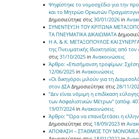
Ψηφίστηκε το νομοσχέδιο για την προ
και το Μητρώο Ορκωτών Πραγματογνω
Δημοσιεύτηκε στις
30/01/2026
in
Ανακ
ΣΥΝΕΝΤΕΥΞΗ ΤΟΥ ΚΡΙΤΩΝΑ ΜΕΤΑΞΟΠ
ΤΑ ΠΝΕΥΜΑΤΙΚΑ ΔΙΚΑΙΩΜΑΤΑ
Δημοσιε
Η A. & K. ΜΕΤΑΞΟΠΟΥΛΟΣ ΚΑΙ ΣΥΝΕΡΓΑ
της Πνευματικής Ιδιοκτησίας από τον 
στις
31/10/2025
in
Ανακοινώσεις
Άρθρο: «Επισήμανση τροφίμων: Σχέση 
12/06/2025
in
Ανακοινώσεις
«Οι δικηγόροι μιλούν για τη Διαμεσ
στον ΔΣΑ
Δημοσιεύτηκε στις
28/11/20
“Δεν είναι νόμιμη η επιδίκαση εύλογη
των Ασφαλιστικών Μέτρων” (απόφ. 4
19/07/2024
in
Ανακοινώσεις
Άρθρο: “‘Ωρα να επανεξετάσει η ελλη
Δημοσιεύτηκε στις
18/09/2023
in
Ανακ
ΑΠΟΦΑΣΗ – ΣΤΑΘΜΟΣ ΤΟΥ ΜΟΝΟΜΕΛΟ
Δημοσιεύτηκε στις
18/01/2022
in
Ανακ