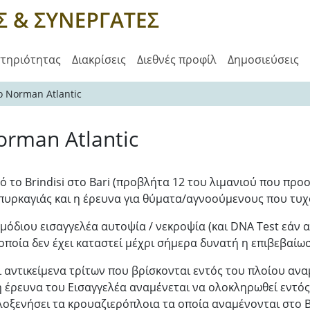
στηριότητας
Διακρίσεις
Διεθνές προφίλ
Δημοσιεύσεις
ο Norman Atlantic
orman Atlantic
το Βrindisi στο Βari (προβλήτα 12 του λιμανιού που προορ
 πυρκαγιάς και η έρευνα για θύματα/αγνοούμενους που τυχ
μόδιου εισαγγελέα αυτοψία / νεκροψία (και DNA Test εάν α
οποία δεν έχει καταστεί μέχρι σήμερα δυνατή η επιβεβαίω
 αντικείμενα τρίτων που βρίσκονται εντός του πλοίου ανα
έρευνα του Εισαγγελέα αναμένεται να ολοκληρωθεί εντός 
λοξενήσει τα κρουαζιερόπλοια τα οποία αναμένονται στο B