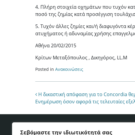
4. Πλήρη στοιχεία οχημάτων που τυχόν κα
ποσό της ζημίας κατά προσέγγιση τουλάχισ
5. Τυχόν άλλες ζημίες και/ή διαφυγόντα κ
ατυχήματος ή αδυναμίας χρήσης επαγγελμ
Αθήνα 20/02/2015
Κρίτων Μεταξόπουλος , Δικηγόρος, LL.M
Posted in
Ανακοινώσεις
Post navigation
Η δικαστική απόφαση για το Concordia θεμ
Ενημέρωση όσον αφορά τις τελευταίες εξελί
Δήλωση Αποποίησης & Όροι χρήσης
Πολ
Σεβόμαστε την ιδιωτικότητά σας