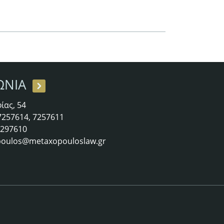
ΩΝΙΑ
ίας, 54
 7257614, 7257611
 7297610
oulos@metaxopouloslaw.gr