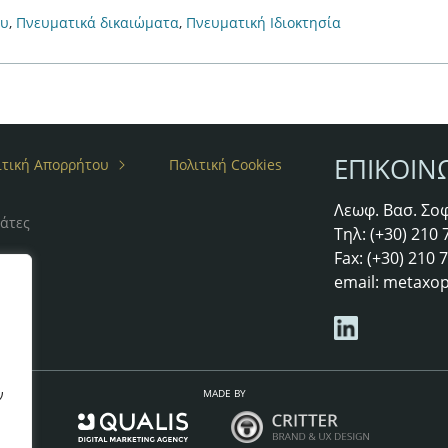
ου
,
Πνευματικά δικαιώματα
,
Πνευματική Ιδιοκτησία
ΕΠΙΚΟΙΝ
ιτική Απορρήτου
Πολιτική Cookies
Λεωφ. Βασ. Σοφ
άτες
Τηλ: (+30) 210
Fax: (+30) 210
email:
metaxop
ν
MADE BY