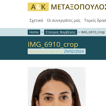
Σχετικά
Οι συνεργάτες μας
Τομείς δρα
Home
>
Σταύρος Βαρβέρης
>
IMG_6910_crop
IMG_6910_crop
Δημοσιεύτηκε στις
29/02/2024