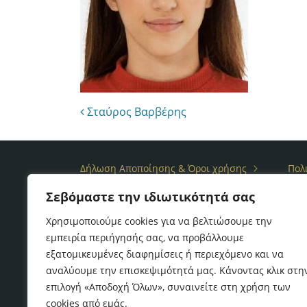
Post navigation
Σταύρος Βαρβέρης
Δήλωση Αποποίησης & Όροι χρήσης
Πολ
Σεβόμαστε την ιδιωτικότητά σας
Copyright © 2017
Α&Κ ΜΕΤΑΞΟΠΟΥΛΟΣ & Συνεργ
Χρησιμοποιούμε cookies για να βελτιώσουμε την
εμπειρία περιήγησής σας, να προβάλλουμε
εξατομικευμένες διαφημίσεις ή περιεχόμενο και να
αναλύουμε την επισκεψιμότητά μας. Κάνοντας κλικ στη
επιλογή «Αποδοχή Όλων», συναινείτε στη χρήση των
cookies από εμάς.