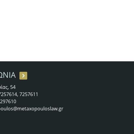
ΩΝΙΑ
ίας, 54
 7257614, 7257611
 7297610
oulos@metaxopouloslaw.gr