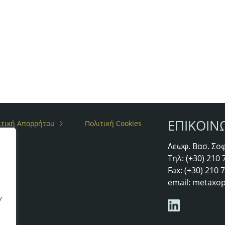
ΕΠΙΚΟΙΝ
ιτική Απορρήτου
Πολιτική Cookies
Λεωφ. Βασ. Σοφ
άτες
Τηλ: (+30) 210
Fax: (+30) 210
email:
metaxop
ν