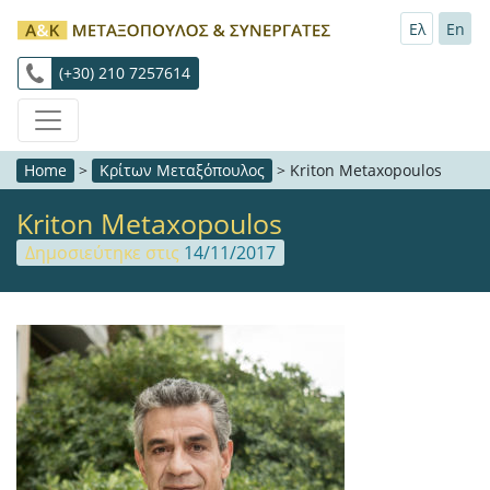
Ελ
En
(+30) 210 7257614
Home
>
Κρίτων Μεταξόπουλος
>
Kriton Metaxopoulos
Kriton Metaxopoulos
Δημοσιεύτηκε στις
14/11/2017