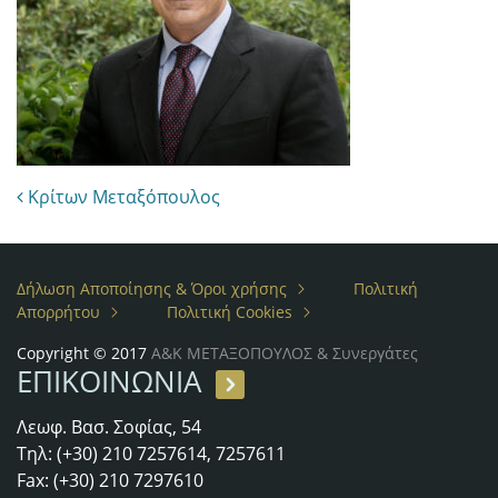
Post navigation
Κρίτων Μεταξόπουλος
Δήλωση Αποποίησης & Όροι χρήσης
Πολιτική
Απορρήτου
Πολιτική Cookies
Copyright © 2017
Α&Κ ΜΕΤΑΞΟΠΟΥΛΟΣ & Συνεργάτες
ΕΠΙΚΟΙΝΩΝΙΑ
Λεωφ. Βασ. Σοφίας, 54
Τηλ: (+30) 210 7257614, 7257611
Fax: (+30) 210 7297610