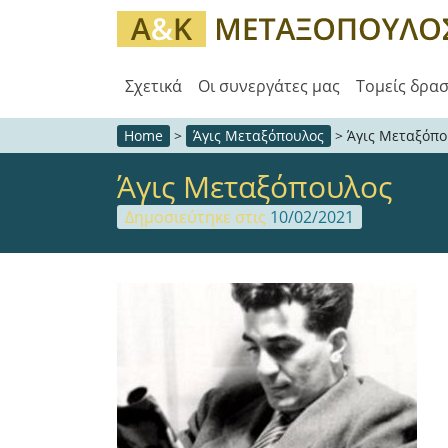
Σχετικά
Οι συνεργάτες μας
Τομείς δρα
Home
>
Άγις Μεταξόπουλος
>
Άγις Μεταξόπο
Άγις Μεταξόπουλος
Δημοσιεύτηκε στις
10/02/2021