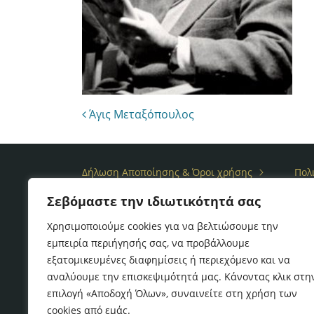
Post navigation
Άγις Μεταξόπουλος
Δήλωση Αποποίησης & Όροι χρήσης
Πολ
Σεβόμαστε την ιδιωτικότητά σας
Copyright © 2017
Α&Κ ΜΕΤΑΞΟΠΟΥΛΟΣ & Συνεργ
Χρησιμοποιούμε cookies για να βελτιώσουμε την
εμπειρία περιήγησής σας, να προβάλλουμε
εξατομικευμένες διαφημίσεις ή περιεχόμενο και να
αναλύουμε την επισκεψιμότητά μας. Κάνοντας κλικ στη
επιλογή «Αποδοχή Όλων», συναινείτε στη χρήση των
cookies από εμάς.