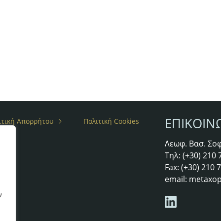
ΕΠΙΚΟΙΝ
ιτική Απορρήτου
Πολιτική Cookies
Λεωφ. Βασ. Σοφ
άτες
Τηλ: (+30) 210
Fax: (+30) 210
email:
metaxop
ν