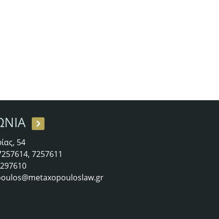
ΩΝΙΑ
ίας, 54
 7257614, 7257611
 7297610
oulos@metaxopouloslaw.gr