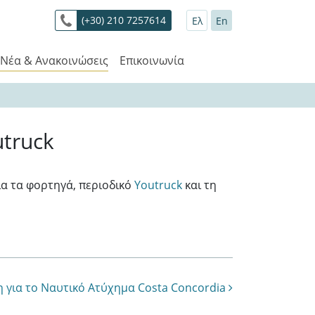
(+30) 210 7257614
Ελ
En
Νέα & Ανακοινώσεις
Επικοινωνία
utruck
ια τα φορτηγά, περιοδικό
Youtruck
και τη
 για το Ναυτικό Ατύχημα Costa Concordia