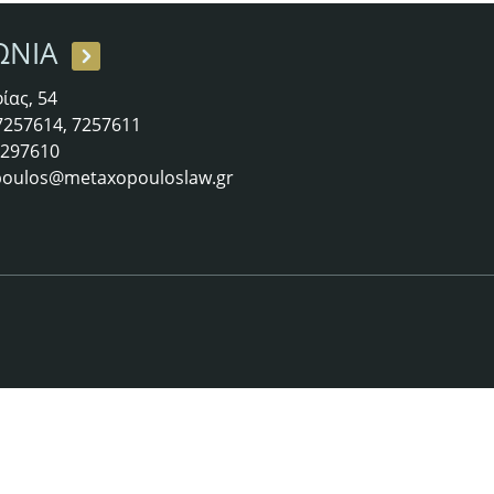
ΩΝΙΑ
ίας, 54
 7257614, 7257611
 7297610
oulos@metaxopouloslaw.gr