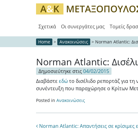
Σχετικά
Οι συνεργάτες μας
Τομείς δρα
Home
>
Ανακοινώσεις
>
Norman Atlantic: Δι
Norman Atlantic: Δισέλ
Δημοσιεύτηκε στις
04/02/2015
Διαβάστε
εδώ
το δισέλιδο ρεπορτάζ για τη 
συνέντευξη που παραχώρησε ο Κρίτων Με
Posted in
Ανακοινώσεις
Post navigation
Norman Atlantic: Απαντήσεις σε κρίσιμες