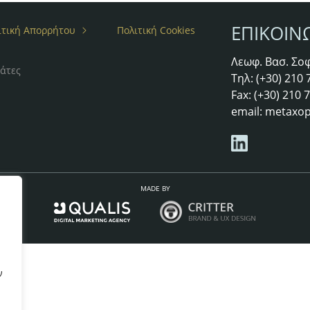
ΕΠΙΚΟΙΝ
ιτική Απορρήτου
Πολιτική Cookies
Λεωφ. Βασ. Σοφ
άτες
Τηλ: (+30) 210
Fax: (+30) 210
email:
metaxop
MADE BY
ν