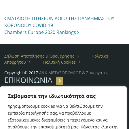
Post navigation
ΜΑΤΑΙΩΣΗ ΠΤΗΣΕΩΝ ΛΟΓΩ ΤΗΣ ΠΑΝΔΗΜΙΑΣ ΤΟΥ
ΚΟΡΩΝΟΪΟΥ COVID-19
Chambers Europe 2020 Rankings
Δήλωση Αποποίησης & Όροι χρήσης
Πολιτική
Απορρήτου
Πολιτική Cookies
Copyright © 2017
Α&Κ ΜΕΤΑΞΟΠΟΥΛΟΣ & Συνεργάτες
ΕΠΙΚΟΙΝΩΝΙΑ
Λεωφ. Βασ. Σοφίας, 54
Σεβόμαστε την ιδιωτικότητά σας
Τηλ: (+30) 210 7257614, 7257611
Fax: (+30) 210 7297610
Χρησιμοποιούμε cookies για να βελτιώσουμε την
email:
metaxopoulos@metaxopouloslaw.gr
εμπειρία περιήγησής σας, να προβάλλουμε
εξατομικευμένες διαφημίσεις ή περιεχόμενο και να
αναλύουμε την επισκεψιμότητά μας. Κάνοντας κλικ στην