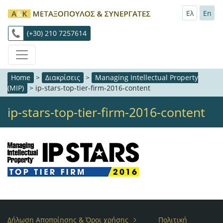
Ελ
En
(+30) 210 7257614
Home
>
Διακρίσεις
>
Managing Intellectual Property
(MIP)
>
ip-stars-top-tier-firm-2016-content
ip-stars-top-tier-firm-2016-content
Δήλωση Αποποίησης & Όροι χρήσης
Πολιτική