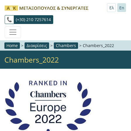
Ελ
En
(+30) 210 7257614
Home
>
Διακρίσεις
>
Chambers
>
Chambers_2022
Chambers_2022