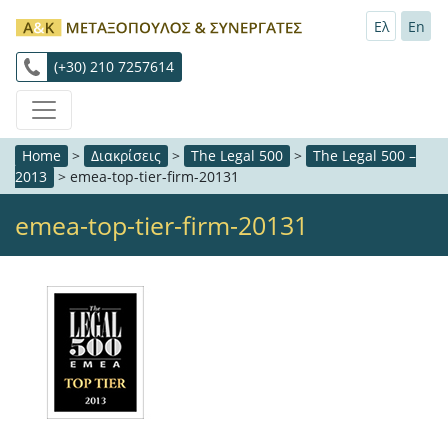
Ελ
En
(+30) 210 7257614
Home
>
Διακρίσεις
>
The Legal 500
>
The Legal 500 –
2013
>
emea-top-tier-firm-20131
emea-top-tier-firm-20131