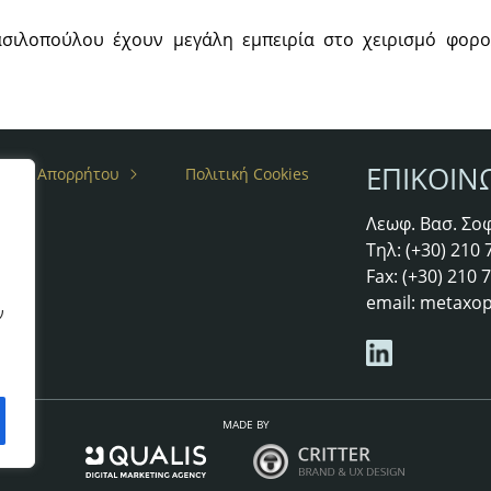
ασιλοπούλου έχουν μεγάλη εμπειρία στο χειρισμό φορο
ΕΠΙΚΟΙΝ
ιτική Απορρήτου
Πολιτική Cookies
Λεωφ. Βασ. Σοφ
άτες
Τηλ: (+30) 210
Fax: (+30) 210
email:
metaxop
ν
MADE BY