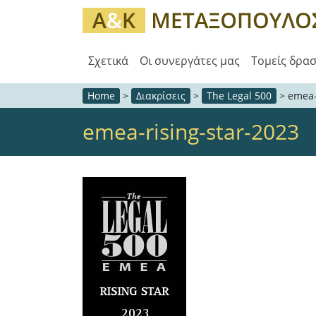
Σχετικά
Οι συνεργάτες μας
Τομείς δρα
Home
>
Διακρίσεις
>
The Legal 500
>
emea-
emea-rising-star-2023