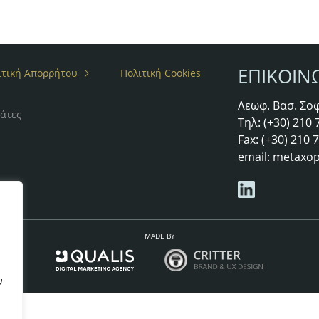
ΕΠΙΚΟΙΝ
ιτική Απορρήτου
Πολιτική Cookies
Λεωφ. Βασ. Σοφ
άτες
Τηλ: (+30) 210
Fax: (+30) 210
email:
metaxop
MADE BY
ν