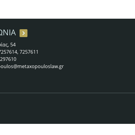
ΩΝΙΑ
ίας, 54
 7257614, 7257611
 7297610
oulos@metaxopouloslaw.gr