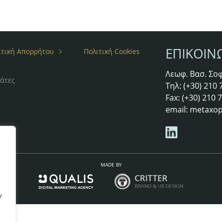
ΕΠΙΚΟΙΝ
ιτική Απορρήτου
Πολιτική Cookies
Λεωφ. Βασ. Σοφ
άτες
Τηλ: (+30) 210
Fax: (+30) 210
email:
metaxop
MADE BY
ν