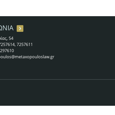
ΩΝΙΑ
ίας, 54
 7257614, 7257611
 7297610
oulos@metaxopouloslaw.gr