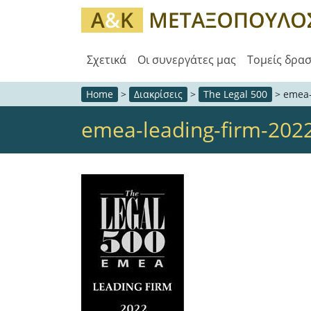
Σχετικά
Οι συνεργάτες μας
Τομείς δρα
Home
>
Διακρίσεις
>
The Legal 500
>
emea-
emea-leading-firm-202