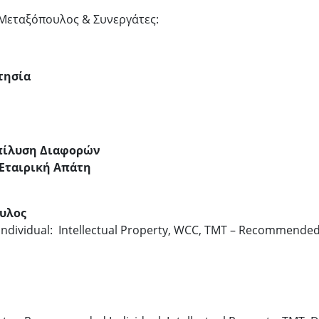
 Μεταξόπουλος & Συνεργάτες:
τησία
πίλυση Διαφορών
 Εταιρική Απάτη
υλος
 Individual: Intellectual Property, WCC, TMT – Recommende