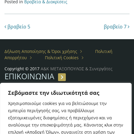
Posted in
Βραβεία & Διακρίσεις
Post navigation
βραβείο 5
βραβείο 7
Δήλωση Αποποίησης & Όροι χρήσης
Πολιτική
Απορρήτου
Πολιτική Cookies
Copyright © 2017
Α&Κ ΜΕΤΑΞΟΠΟΥΛΟΣ & Συνεργάτες
ΕΠΙΚΟΙΝΩΝΙΑ
Λεωφ. Βασ. Σοφίας, 54
Σεβόμαστε την ιδιωτικότητά σας
Τηλ: (+30) 210 7257614, 7257611
Fax: (+30) 210 7297610
Χρησιμοποιούμε cookies για να βελτιώσουμε την
email:
metaxopoulos@metaxopouloslaw.gr
εμπειρία περιήγησής σας, να προβάλλουμε
εξατομικευμένες διαφημίσεις ή περιεχόμενο και να
αναλύουμε την επισκεψιμότητά μας. Κάνοντας κλικ στην
επιλογή «Αποδοχή Όλων», συναινείτε στη χρήση των