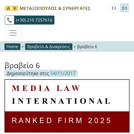
Ελ
En
(+30) 210 7257614
Home
>
Βραβεία & Διακρίσεις
>
βραβείο 6
βραβείο 6
Δημοσιεύτηκε στις
14/11/2017